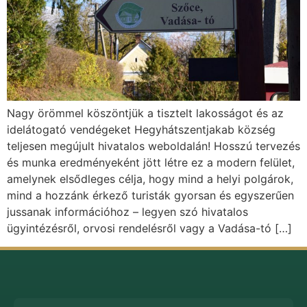
Nagy örömmel köszöntjük a tisztelt lakosságot és az
idelátogató vendégeket Hegyhátszentjakab község
teljesen megújult hivatalos weboldalán! Hosszú tervezés
és munka eredményeként jött létre ez a modern felület,
amelynek elsődleges célja, hogy mind a helyi polgárok,
mind a hozzánk érkező turisták gyorsan és egyszerűen
jussanak információhoz – legyen szó hivatalos
ügyintézésről, orvosi rendelésről vagy a Vadása-tó […]