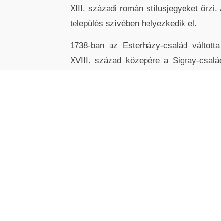
XIII. századi román stílusjegyeket őrzi.
település szívében helyezkedik el.
1738-ban az Esterházy-család váltott
XVIII. század közepére a Sigray-csalá
Belső berendezése a XVIII. századból
oltárát Szent Jakab és a Szentháromság 
1914 - 1945