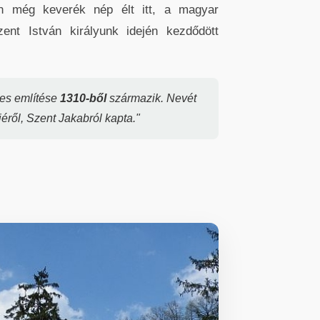
jén még keverék nép élt itt, a magyar
ent István királyunk idején kezdődött
les említése
1310-ből
származik. Nevét
ről, Szent Jakabról kapta."