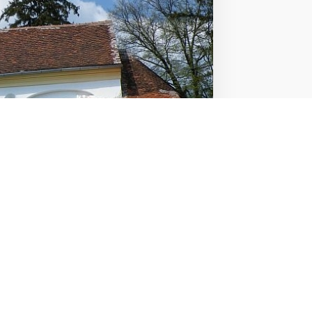
Viharai
dozatokat követeltek községünktől. Az
I.
ttek részt, közülük 15-en haltak hősi