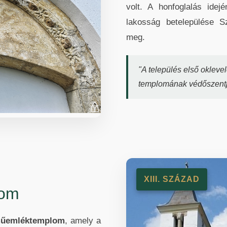
volt. A honfoglalás ide
lakosság betelepülése Sz
meg.
"A település első okleve
templomának védőszentjé
XIII. SZÁZAD
lom
 műemléktemplom
, amely a