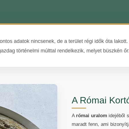
ntos adatok nincsenek, de a terület régi idők óta lakot
gazdag történelmi múlttal rendelkezik, melyet büszkén ő
A Római Kortó
A
római uralom
idejéből 
maradt fenn, ami bizonyítj