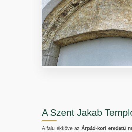
A Szent Jakab Temp
A falu ékköve az
Árpád-kori eredetű