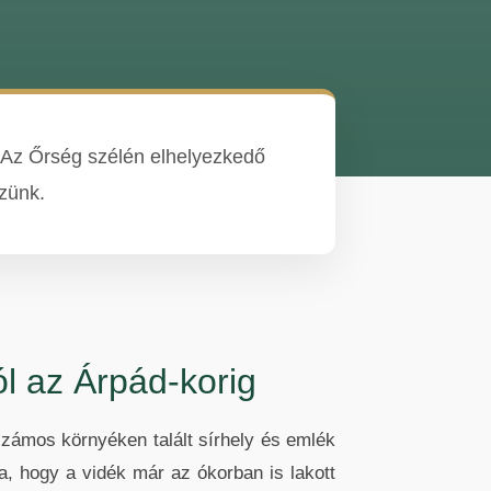
t. Az Őrség szélén elhelyezkedő
rzünk.
l az Árpád-korig
számos környéken talált sírhely és emlék
a, hogy a vidék már az ókorban is lakott