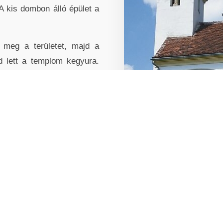
 A kis dombon álló épület a
a meg a területet, majd a
d lett a templom kegyura.
 származik: gazdag rokokó
szobrai díszítik.
A XX. Század 
A világháborúk súlyos ál
világháborúban
45-en ve