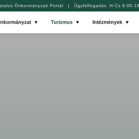
atalos Önkormányzati Portál | Ügyfélfogadás: H-Cs 8:00-1
nkormányzat
▼
Turizmus
▼
Intézmények
▼