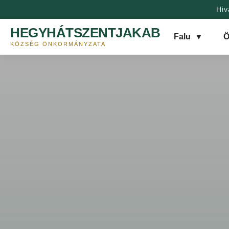
Hiv
HEGYHÁTSZENTJAKAB
Falu
▼
Ö
KÖZSÉG ÖNKORMÁNYZATA