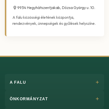
9934 Hegyhátszentjakab, Dózsa György u. 10.
A falu közösségi életének központja,
rendezvények, ünnepségek és gyűlések helyszíne.
A FALU
ÖNKORMÁNYZAT