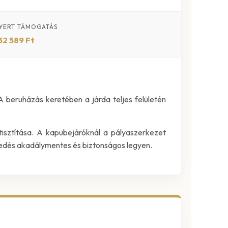
YERT TÁMOGATÁS
52 589 Ft
 beruházás keretében a járda teljes felületén
tisztítása. A kapubejáróknál a pályaszerkezet
ekedés akadálymentes és biztonságos legyen.