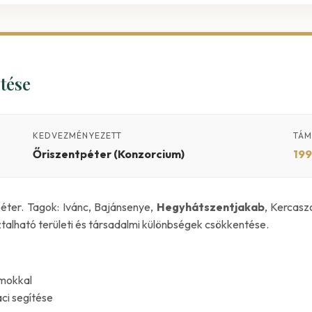
tése
KEDVEZMÉNYEZETT
TÁM
Őriszentpéter (Konzorcium)
199
péter. Tagok: Ivánc, Bajánsenye,
Hegyhátszentjakab
, Kercas
talható területi és társadalmi különbségek csökkentése.
amokkal
ci segítése