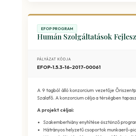
EFOP PROGRAM
Humán Szolgáltatások Fejlesz
PÁLYÁZAT KÓDJA
EFOP-1.5.3-16-2017-00061
A 9 tagból álló konzorcium vezetője Őriszent
Szalafő. A konzorcium célja a térségben tapasz
A projekt céljai:
Szakemberhiány enyhítése ösztönző progr
Hátrányos helyzetű csoportok munkaerő-pia