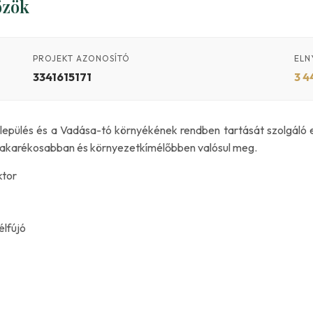
özök
PROJEKT AZONOSÍTÓ
ELN
3341615171
3 4
elepülés és a Vadása-tó környékének rendben tartását szolgáló 
takarékosabban és környezetkímélőbben valósul meg.
ktor
élfújó