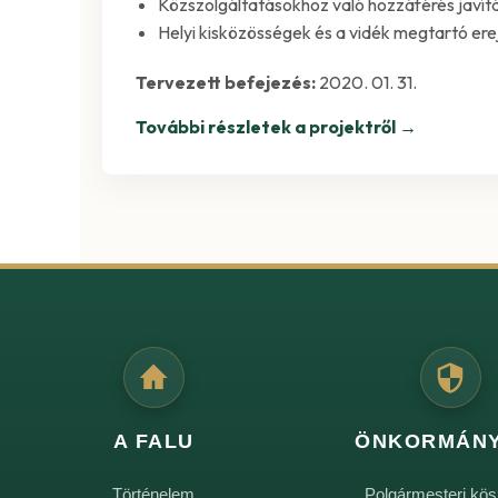
Közszolgáltatásokhoz való hozzáférés javít
Helyi kisközösségek és a vidék megtartó ere
Tervezett befejezés:
2020. 01. 31.
További részletek a projektről →
A FALU
ÖNKORMÁN
Történelem
Polgármesteri kös