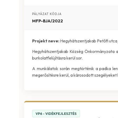
PÁLYÁZAT KÓDJA
MFP-BJA/2022
Projekt neve:
Hegyhátszentjakab Petőfi utca j
Hegyhátszentjakab Község Önkormányzata a tám
burkolatfelújításra kerül sor.
A munkálatok során megtörténik a padka lenye
megerősítésre kerül, a károsodott szegélyeket 
VP6 - VIDÉKFEJLESZTÉS