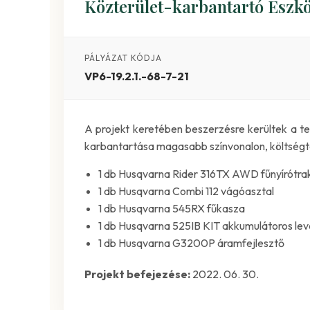
Közterület-karbantartó Eszk
PÁLYÁZAT KÓDJA
VP6-19.2.1.-68-7-21
A projekt keretében beszerzésre kerültek a t
karbantartása magasabb színvonalon, költség
1 db Husqvarna Rider 316TX AWD fűnyírótra
1 db Husqvarna Combi 112 vágóasztal
1 db Husqvarna 545RX fűkasza
1 db Husqvarna 525IB KIT akkumulátoros lev
1 db Husqvarna G3200P áramfejlesztő
Projekt befejezése:
2022. 06. 30.