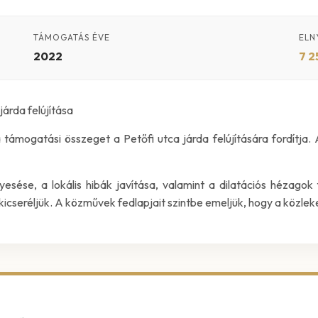
TÁMOGATÁS ÉVE
ELN
2022
7 2
árda felújítása
ogatási összeget a Petőfi utca járda felújítására fordítja. A
sése, a lokális hibák javítása, valamint a dilatációs hézagok 
kicseréljük. A közművek fedlapjait szintbe emeljük, hogy a közl