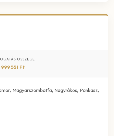
OGATÁS ÖSSZEGE
 999 551 Ft
zomor, Magyarszombatfa, Nagyrákos, Pankasz,