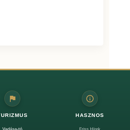
TURIZMUS
HASZNOS
Vadása-tó
Friss Hírek