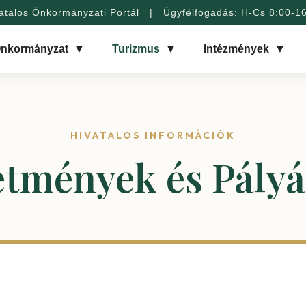
atalos Önkormányzati Portál | Ügyfélfogadás: H-Cs 8:00-1
nkormányzat
▼
Turizmus
▼
Intézmények
▼
HIVATALOS INFORMÁCIÓK
etmények és Pályá