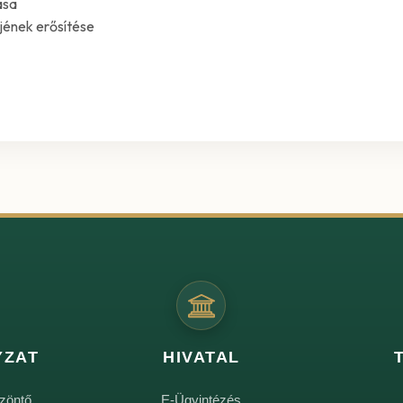
ása
jének erősítése
YZAT
HIVATAL
zöntő
E-Ügyintézés